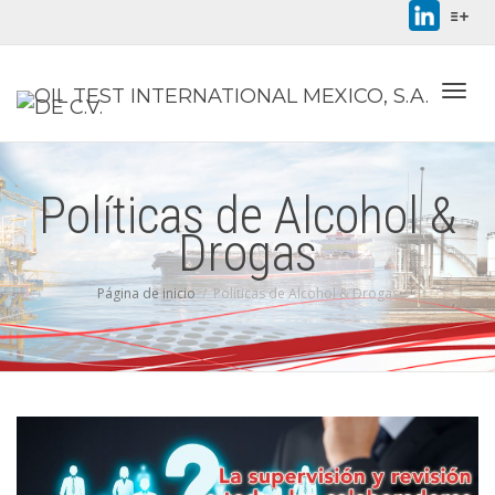
Cambi
Políticas de Alcohol &
Drogas
Página de inicio
Políticas de Alcohol & Drogas